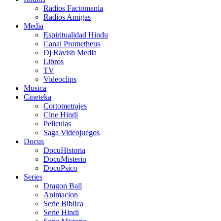
Radios Factomania
Radios Amigas
Media
Espiritualidad Hindu
Canal Prometheus
Dj Ravish Media
Libros
TV
Videoclips
Musica
Cineteka
Cortometrajes
Cine Hindi
Peliculas
Saga Videojuegos
Docus
DocuHistoria
DocuMisterio
DocuPsico
Series
Dragon Ball
Animacion
Serie Biblica
Serie Hindi