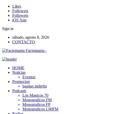
Likes
Followers
Followers
iOS App
Sign in
sábado, agosto 8, 2026
CONTACTO
Factomania -
HOME
Noticias
Eventos
Promocion
bandas indiefm
Podcasts
Los Magicos 70
Monograficos FM
Monograficos FP
Monograficos L90FM
Radios