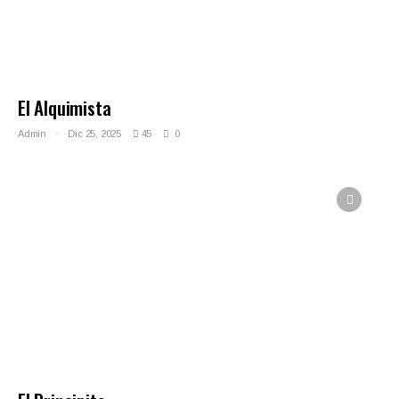
El Alquimista
Admin
Dic 25, 2025
45
0