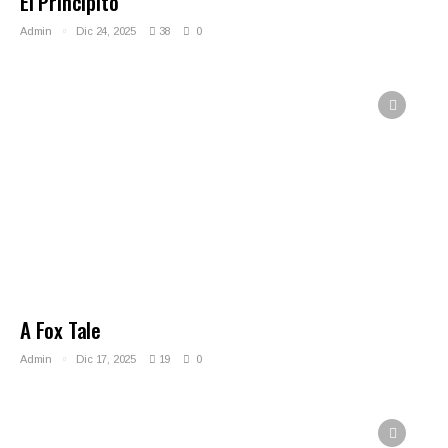
El Principito
Admin
Dic 24, 2025
38
0
A Fox Tale
Admin
Dic 17, 2025
19
0