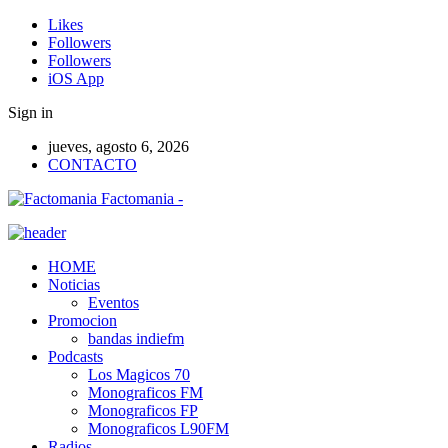
Likes
Followers
Followers
iOS App
Sign in
jueves, agosto 6, 2026
CONTACTO
Factomania -
HOME
Noticias
Eventos
Promocion
bandas indiefm
Podcasts
Los Magicos 70
Monograficos FM
Monograficos FP
Monograficos L90FM
Radios