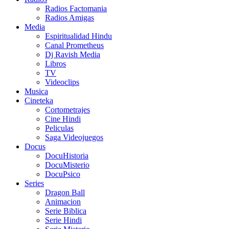
Radios Factomania
Radios Amigas
Media
Espiritualidad Hindu
Canal Prometheus
Dj Ravish Media
Libros
TV
Videoclips
Musica
Cineteka
Cortometrajes
Cine Hindi
Peliculas
Saga Videojuegos
Docus
DocuHistoria
DocuMisterio
DocuPsico
Series
Dragon Ball
Animacion
Serie Biblica
Serie Hindi