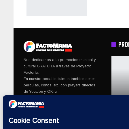
PRO
Nos dedicamos a la promocion musical y
cultural GRATUITA a través de Proyecto
Factoría.
En nuestro portal incluimos tambien series,
peliculas, cortos, etc. con players directos
de Youtube y OK.ru
© 2026 - Factomania. All Rights Reserved.