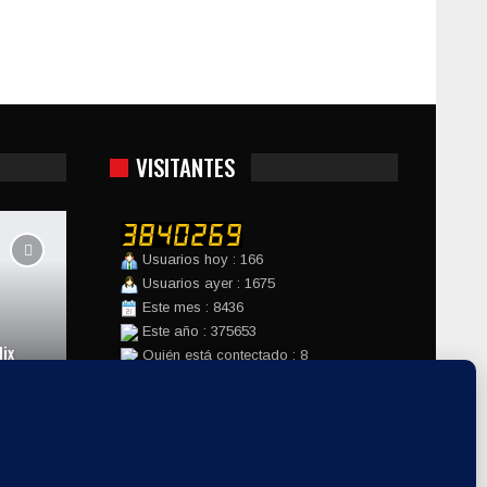
VISITANTES
Usuarios hoy : 166
Usuarios ayer : 1675
Este mes : 8436
Este año : 375653
ix
Quién está contectado : 8
Hora del servidor : 2026-08-07
Website Design:
Factomania