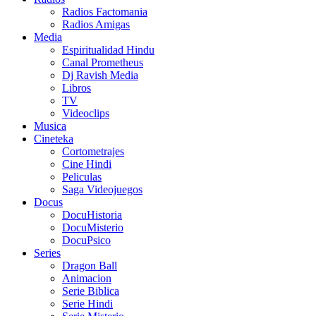
Radios Factomania
Radios Amigas
Media
Espiritualidad Hindu
Canal Prometheus
Dj Ravish Media
Libros
TV
Videoclips
Musica
Cineteka
Cortometrajes
Cine Hindi
Peliculas
Saga Videojuegos
Docus
DocuHistoria
DocuMisterio
DocuPsico
Series
Dragon Ball
Animacion
Serie Biblica
Serie Hindi