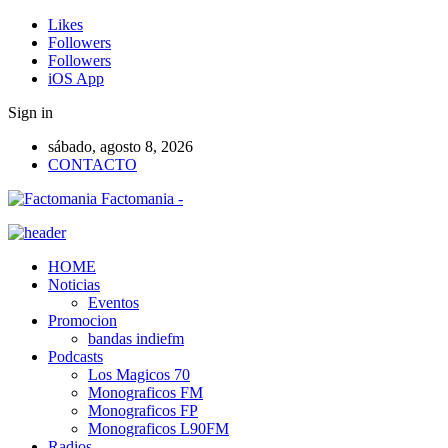
Likes
Followers
Followers
iOS App
Sign in
sábado, agosto 8, 2026
CONTACTO
Factomania -
HOME
Noticias
Eventos
Promocion
bandas indiefm
Podcasts
Los Magicos 70
Monograficos FM
Monograficos FP
Monograficos L90FM
Radios