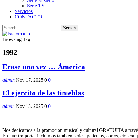
Serie Misterio
Serie TV
Servicios
CONTACTO
Browsing Tag
1992
Erase una vez … Ámerica
admin
Nov 17, 2025
0
0
El ejército de las tinieblas
admin
Nov 13, 2025
0
0
Nos dedicamos a la promocion musical y cultural GRATUITA a través
En nuestro portal incluimos tambien series, peliculas, cortos, etc. co