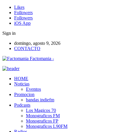
Likes
Followers
Followers
iOS App
Sign in
domingo, agosto 9, 2026
CONTACTO
Factomania -
HOME
Noticias
Eventos
Promocion
bandas indiefm
Podcasts
Los Magicos 70
Monograficos FM
Monograficos FP
Monograficos L90FM
Radios