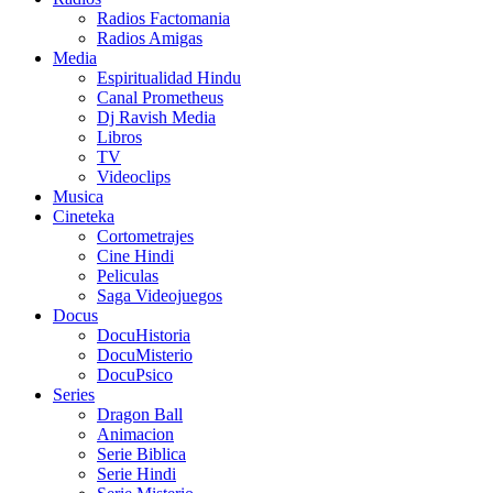
Radios Factomania
Radios Amigas
Media
Espiritualidad Hindu
Canal Prometheus
Dj Ravish Media
Libros
TV
Videoclips
Musica
Cineteka
Cortometrajes
Cine Hindi
Peliculas
Saga Videojuegos
Docus
DocuHistoria
DocuMisterio
DocuPsico
Series
Dragon Ball
Animacion
Serie Biblica
Serie Hindi