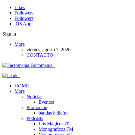
Likes
Followers
Followers
iOS App
Sign in
More
viernes, agosto 7, 2026
CONTACTO
Factomania -
HOME
More
Noticias
Eventos
Promocion
bandas indiefm
Podcasts
Los Magicos 70
Monograficos FM
Monograficos FP