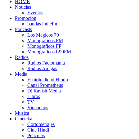
HOME
Noticias
Eventos
Promocion
bandas indiefm
Podcasts
Los Magicos 70
Monograficos FM
Monograficos FP
Monograficos L90FM
Radios
Radios Factomania
Radios Amigas
Media
Espiritualidad Hindu
Canal Prometheus
Dj Ravish Media
Libros
TV
Videoclips
Musica
Cineteka
Cortometrajes
Cine Hindi
Peliculas