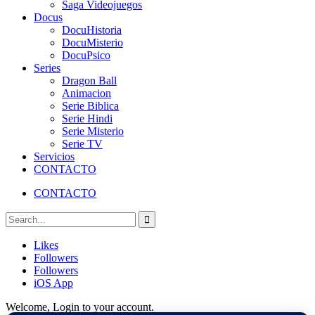
Saga Videojuegos
Docus
DocuHistoria
DocuMisterio
DocuPsico
Series
Dragon Ball
Animacion
Serie Biblica
Serie Hindi
Serie Misterio
Serie TV
Servicios
CONTACTO
CONTACTO
Likes
Followers
Followers
iOS App
Welcome, Login to your account.