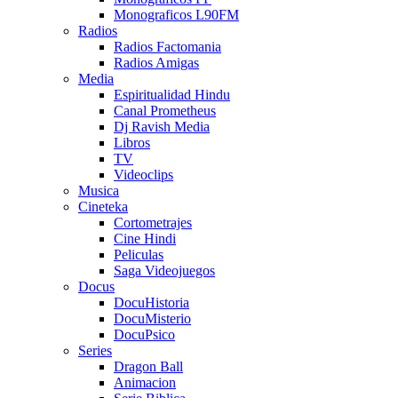
Monograficos L90FM
Radios
Radios Factomania
Radios Amigas
Media
Espiritualidad Hindu
Canal Prometheus
Dj Ravish Media
Libros
TV
Videoclips
Musica
Cineteka
Cortometrajes
Cine Hindi
Peliculas
Saga Videojuegos
Docus
DocuHistoria
DocuMisterio
DocuPsico
Series
Dragon Ball
Animacion