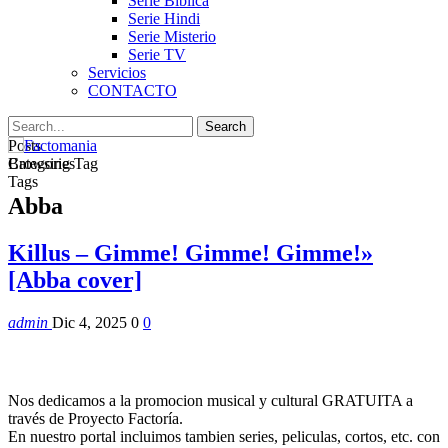
Serie Biblica
Serie Hindi
Serie Misterio
Serie TV
Servicios
CONTACTO
Posts
Categories
Browsing Tag
Tags
Abba
Killus – Gimme! Gimme! Gimme!»
[Abba cover]
admin
Dic 4, 2025
0
0
Nos dedicamos a la promocion musical y cultural GRATUITA a
través de Proyecto Factoría.
En nuestro portal incluimos tambien series, peliculas, cortos, etc. con