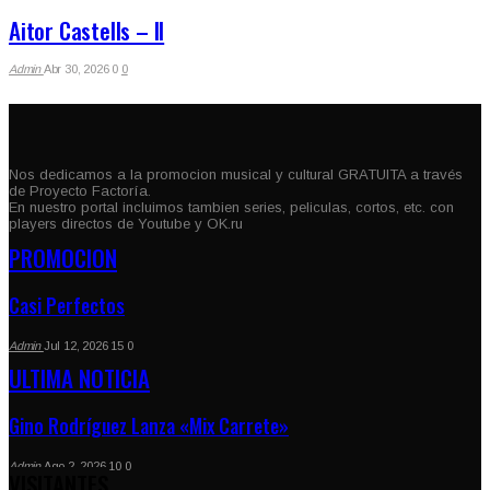
Aitor Castells – II
Admin
Abr 30, 2026
0
0
Nos dedicamos a la promocion musical y cultural GRATUITA a través
de Proyecto Factoría.
En nuestro portal incluimos tambien series, peliculas, cortos, etc. con
players directos de Youtube y OK.ru
PROMOCION
Casi Perfectos
Admin
Jul 12, 2026
15
0
ULTIMA NOTICIA
Gino Rodríguez Lanza «Mix Carrete»
Admin
Ago 2, 2026
10
0
VISITANTES