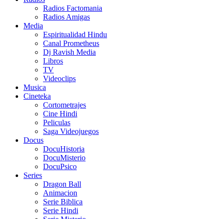
Radios Factomania
Radios Amigas
Media
Espiritualidad Hindu
Canal Prometheus
Dj Ravish Media
Libros
TV
Videoclips
Musica
Cineteka
Cortometrajes
Cine Hindi
Peliculas
Saga Videojuegos
Docus
DocuHistoria
DocuMisterio
DocuPsico
Series
Dragon Ball
Animacion
Serie Biblica
Serie Hindi