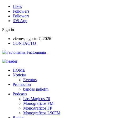
Likes
Followers
Followers
iOS App
Sign in
viernes, agosto 7, 2026
CONTACTO
Factomania -
HOME
Noticias
Eventos
Promocion
bandas indiefm
Podcasts
Los Magicos 70
Monograficos FM
Monograficos FP
Monograficos L90FM
Radios