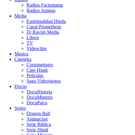
Radios Factomania
Radios Amigas
Media
Espiritualidad Hindu
Canal Prometheus
Dj Ravish Media
Libros
TV
Videoclips
Musica
Cineteka
Cortometrajes
Cine Hindi
Peliculas
Saga Videojuegos
Docus
DocuHistoria
DocuMisterio
DocuPsico
Series
Dragon Ball
Animacion
Serie Biblica
Serie Hindi