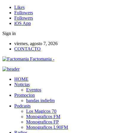
Likes
Followers
Followers
iOS App
Sign in
viernes, agosto 7, 2026
CONTACTO
Factomania -
HOME
Noticias
Eventos
Promocion
bandas indiefm
Podcasts
Los Magicos 70
Monograficos FM
Monograficos FP
Monograficos L90FM
Radios