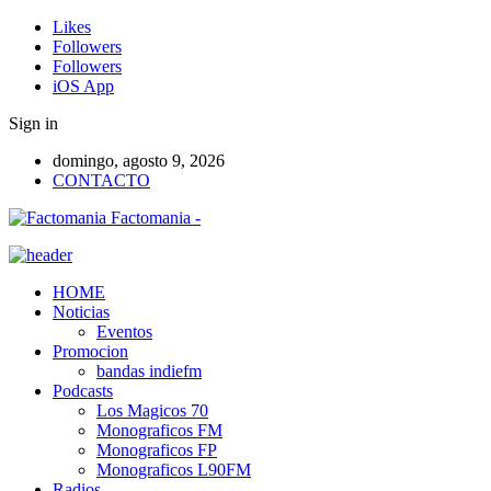
Likes
Followers
Followers
iOS App
Sign in
domingo, agosto 9, 2026
CONTACTO
Factomania -
HOME
Noticias
Eventos
Promocion
bandas indiefm
Podcasts
Los Magicos 70
Monograficos FM
Monograficos FP
Monograficos L90FM
Radios