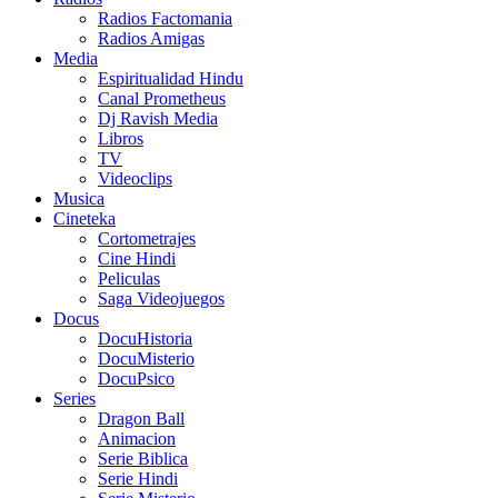
Radios Factomania
Radios Amigas
Media
Espiritualidad Hindu
Canal Prometheus
Dj Ravish Media
Libros
TV
Videoclips
Musica
Cineteka
Cortometrajes
Cine Hindi
Peliculas
Saga Videojuegos
Docus
DocuHistoria
DocuMisterio
DocuPsico
Series
Dragon Ball
Animacion
Serie Biblica
Serie Hindi