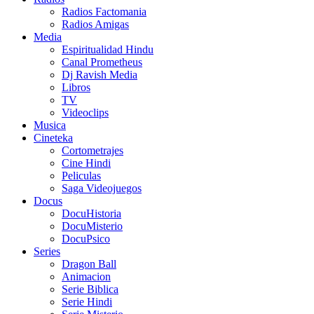
Radios Factomania
Radios Amigas
Media
Espiritualidad Hindu
Canal Prometheus
Dj Ravish Media
Libros
TV
Videoclips
Musica
Cineteka
Cortometrajes
Cine Hindi
Peliculas
Saga Videojuegos
Docus
DocuHistoria
DocuMisterio
DocuPsico
Series
Dragon Ball
Animacion
Serie Biblica
Serie Hindi