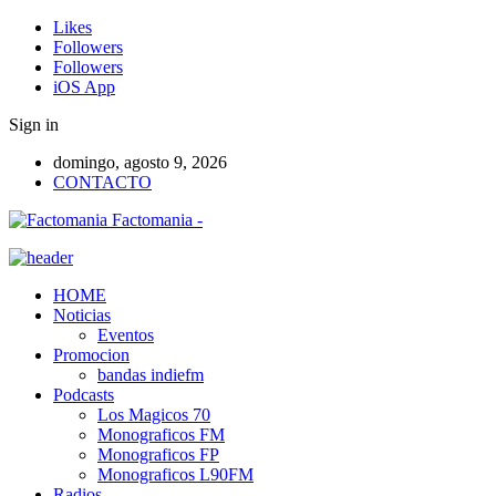
Likes
Followers
Followers
iOS App
Sign in
domingo, agosto 9, 2026
CONTACTO
Factomania -
HOME
Noticias
Eventos
Promocion
bandas indiefm
Podcasts
Los Magicos 70
Monograficos FM
Monograficos FP
Monograficos L90FM
Radios