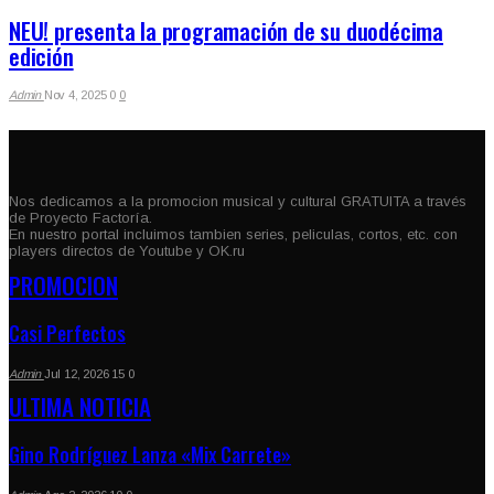
NEU! presenta la programación de su duodécima
edición
Admin
Nov 4, 2025
0
0
Nos dedicamos a la promocion musical y cultural GRATUITA a través
de Proyecto Factoría.
En nuestro portal incluimos tambien series, peliculas, cortos, etc. con
players directos de Youtube y OK.ru
PROMOCION
Casi Perfectos
Admin
Jul 12, 2026
15
0
ULTIMA NOTICIA
Gino Rodríguez Lanza «Mix Carrete»