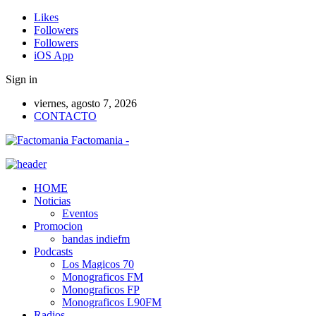
Likes
Followers
Followers
iOS App
Sign in
viernes, agosto 7, 2026
CONTACTO
Factomania -
HOME
Noticias
Eventos
Promocion
bandas indiefm
Podcasts
Los Magicos 70
Monograficos FM
Monograficos FP
Monograficos L90FM
Radios