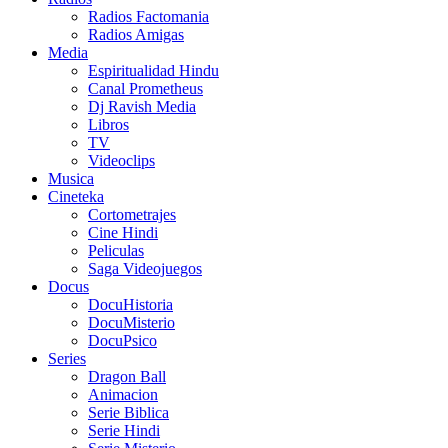
Radios Factomania
Radios Amigas
Media
Espiritualidad Hindu
Canal Prometheus
Dj Ravish Media
Libros
TV
Videoclips
Musica
Cineteka
Cortometrajes
Cine Hindi
Peliculas
Saga Videojuegos
Docus
DocuHistoria
DocuMisterio
DocuPsico
Series
Dragon Ball
Animacion
Serie Biblica
Serie Hindi