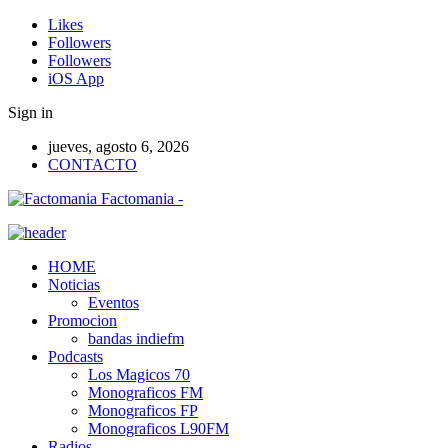
Likes
Followers
Followers
iOS App
Sign in
jueves, agosto 6, 2026
CONTACTO
Factomania -
HOME
Noticias
Eventos
Promocion
bandas indiefm
Podcasts
Los Magicos 70
Monograficos FM
Monograficos FP
Monograficos L90FM
Radios