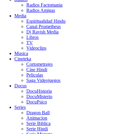
Radios Factomania
Radios Amigas
Media
Espiritualidad Hindu
Canal Prometheus
Dj Ravish Media
Libros
TV
Videoclips
Musica
Cineteka
Cortometrajes
Cine Hindi
Peliculas
Saga Videojuegos
Docus
DocuHistoria
DocuMisterio
DocuPsico
Series
Dragon Ball
Animacion
Serie Biblica
Serie Hindi