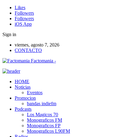
Likes
Followers
Followers
iOS App
Sign in
viernes, agosto 7, 2026
CONTACTO
Factomania -
HOME
Noticias
Eventos
Promocion
bandas indiefm
Podcasts
Los Magicos 70
Monograficos FM
Monograficos FP
Monograficos L90FM
Radios