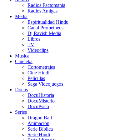
Radios Factomania
Radios Amigas
Media
Espiritualidad Hindu
Canal Prometheus
Dj Ravish Media
Libros
TV
Videoclips
Musica
Cineteka
Cortometrajes
Cine Hindi
Peliculas
Saga Videojuegos
Docus
DocuHistoria
DocuMisterio
DocuPsico
Series
Dragon Ball
Animacion
Serie Biblica
Serie Hindi