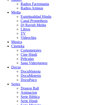
Radios Factomania
Radios Amigas
Media
Espiritualidad Hindu
Canal Prometheus
Dj Ravish Media
Libros
TV
Videoclips
Musica
Cineteka
Cortometrajes
Cine Hindi
Peliculas
Saga Videojuegos
Docus
DocuHistoria
DocuMisterio
DocuPsico
Series
Dragon Ball
Animacion
Serie Biblica
Serie Hindi