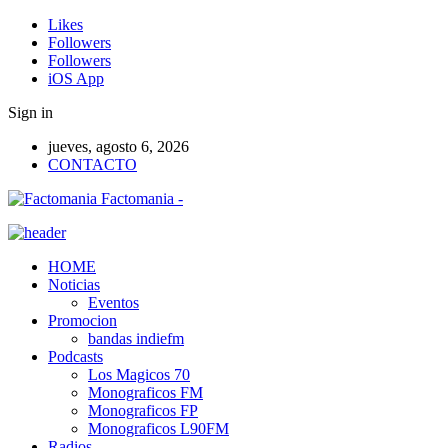
Likes
Followers
Followers
iOS App
Sign in
jueves, agosto 6, 2026
CONTACTO
Factomania -
HOME
Noticias
Eventos
Promocion
bandas indiefm
Podcasts
Los Magicos 70
Monograficos FM
Monograficos FP
Monograficos L90FM
Radios