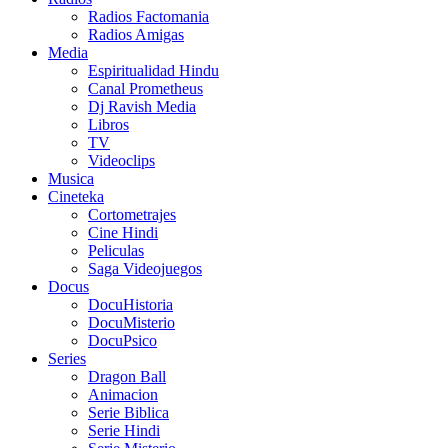
Radios Factomania
Radios Amigas
Media
Espiritualidad Hindu
Canal Prometheus
Dj Ravish Media
Libros
TV
Videoclips
Musica
Cineteka
Cortometrajes
Cine Hindi
Peliculas
Saga Videojuegos
Docus
DocuHistoria
DocuMisterio
DocuPsico
Series
Dragon Ball
Animacion
Serie Biblica
Serie Hindi