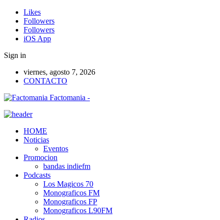
Likes
Followers
Followers
iOS App
Sign in
viernes, agosto 7, 2026
CONTACTO
Factomania -
HOME
Noticias
Eventos
Promocion
bandas indiefm
Podcasts
Los Magicos 70
Monograficos FM
Monograficos FP
Monograficos L90FM
Radios