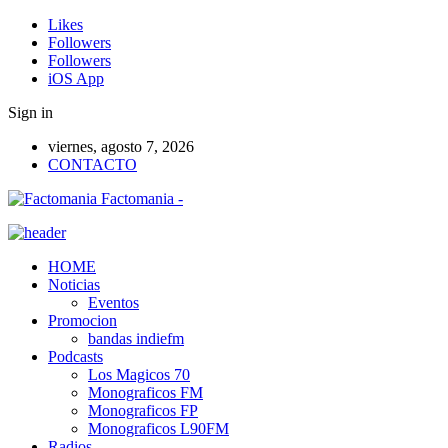
Likes
Followers
Followers
iOS App
Sign in
viernes, agosto 7, 2026
CONTACTO
Factomania -
HOME
Noticias
Eventos
Promocion
bandas indiefm
Podcasts
Los Magicos 70
Monograficos FM
Monograficos FP
Monograficos L90FM
Radios