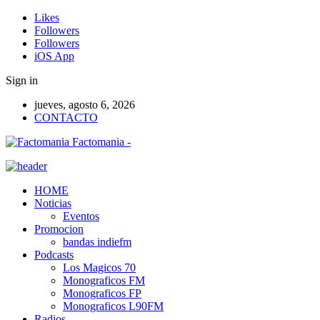
Likes
Followers
Followers
iOS App
Sign in
jueves, agosto 6, 2026
CONTACTO
Factomania -
HOME
Noticias
Eventos
Promocion
bandas indiefm
Podcasts
Los Magicos 70
Monograficos FM
Monograficos FP
Monograficos L90FM
Radios