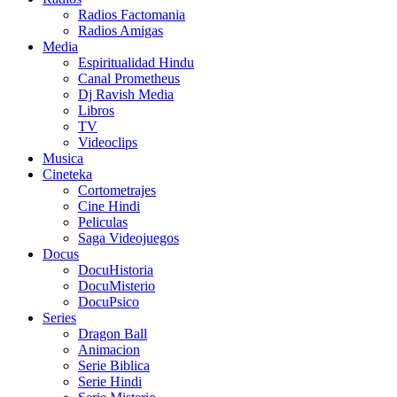
Radios Factomania
Radios Amigas
Media
Espiritualidad Hindu
Canal Prometheus
Dj Ravish Media
Libros
TV
Videoclips
Musica
Cineteka
Cortometrajes
Cine Hindi
Peliculas
Saga Videojuegos
Docus
DocuHistoria
DocuMisterio
DocuPsico
Series
Dragon Ball
Animacion
Serie Biblica
Serie Hindi