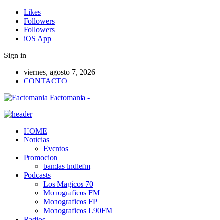
Likes
Followers
Followers
iOS App
Sign in
viernes, agosto 7, 2026
CONTACTO
Factomania -
HOME
Noticias
Eventos
Promocion
bandas indiefm
Podcasts
Los Magicos 70
Monograficos FM
Monograficos FP
Monograficos L90FM
Radios