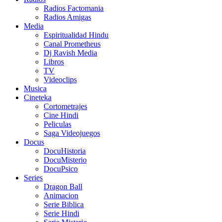
Radios Factomania
Radios Amigas
Media
Espiritualidad Hindu
Canal Prometheus
Dj Ravish Media
Libros
TV
Videoclips
Musica
Cineteka
Cortometrajes
Cine Hindi
Peliculas
Saga Videojuegos
Docus
DocuHistoria
DocuMisterio
DocuPsico
Series
Dragon Ball
Animacion
Serie Biblica
Serie Hindi