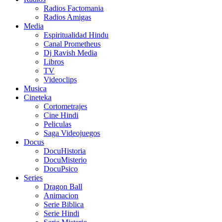
Radios Factomania
Radios Amigas
Media
Espiritualidad Hindu
Canal Prometheus
Dj Ravish Media
Libros
TV
Videoclips
Musica
Cineteka
Cortometrajes
Cine Hindi
Peliculas
Saga Videojuegos
Docus
DocuHistoria
DocuMisterio
DocuPsico
Series
Dragon Ball
Animacion
Serie Biblica
Serie Hindi