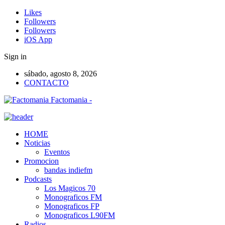
Likes
Followers
Followers
iOS App
Sign in
sábado, agosto 8, 2026
CONTACTO
Factomania -
HOME
Noticias
Eventos
Promocion
bandas indiefm
Podcasts
Los Magicos 70
Monograficos FM
Monograficos FP
Monograficos L90FM
Radios