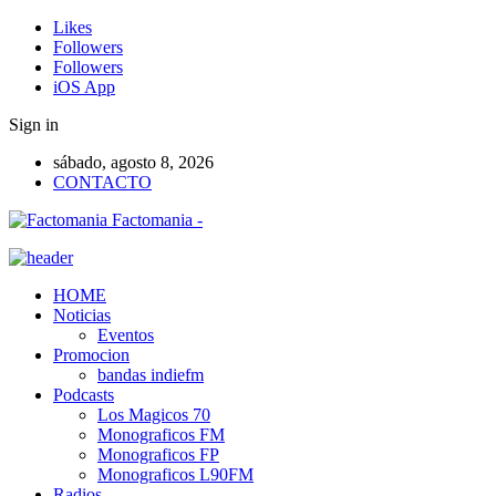
Likes
Followers
Followers
iOS App
Sign in
sábado, agosto 8, 2026
CONTACTO
Factomania -
HOME
Noticias
Eventos
Promocion
bandas indiefm
Podcasts
Los Magicos 70
Monograficos FM
Monograficos FP
Monograficos L90FM
Radios