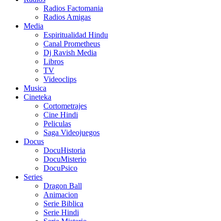
Radios Factomania
Radios Amigas
Media
Espiritualidad Hindu
Canal Prometheus
Dj Ravish Media
Libros
TV
Videoclips
Musica
Cineteka
Cortometrajes
Cine Hindi
Peliculas
Saga Videojuegos
Docus
DocuHistoria
DocuMisterio
DocuPsico
Series
Dragon Ball
Animacion
Serie Biblica
Serie Hindi