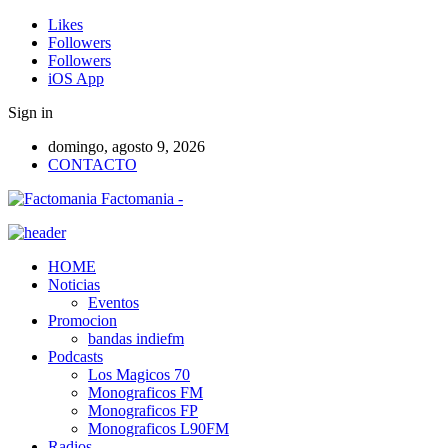
Likes
Followers
Followers
iOS App
Sign in
domingo, agosto 9, 2026
CONTACTO
Factomania -
HOME
Noticias
Eventos
Promocion
bandas indiefm
Podcasts
Los Magicos 70
Monograficos FM
Monograficos FP
Monograficos L90FM
Radios