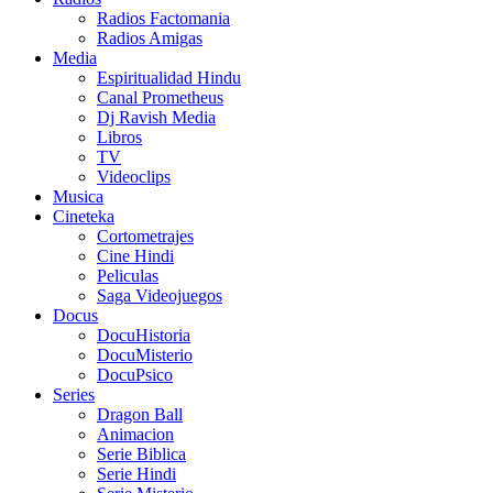
Radios Factomania
Radios Amigas
Media
Espiritualidad Hindu
Canal Prometheus
Dj Ravish Media
Libros
TV
Videoclips
Musica
Cineteka
Cortometrajes
Cine Hindi
Peliculas
Saga Videojuegos
Docus
DocuHistoria
DocuMisterio
DocuPsico
Series
Dragon Ball
Animacion
Serie Biblica
Serie Hindi