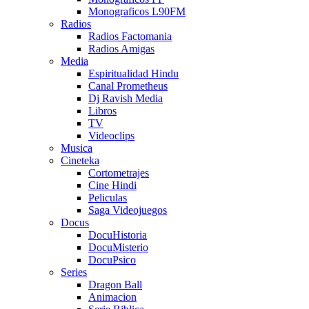
Monograficos L90FM
Radios
Radios Factomania
Radios Amigas
Media
Espiritualidad Hindu
Canal Prometheus
Dj Ravish Media
Libros
TV
Videoclips
Musica
Cineteka
Cortometrajes
Cine Hindi
Peliculas
Saga Videojuegos
Docus
DocuHistoria
DocuMisterio
DocuPsico
Series
Dragon Ball
Animacion