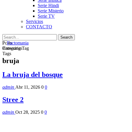
Serie Biblica
Serie Hindi
Serie Misterio
Serie TV
Servicios
CONTACTO
Posts
Categories
Browsing Tag
Tags
bruja
La bruja del bosque
admin
Abr 11, 2026
0
0
Stree 2
admin
Oct 28, 2025
0
0