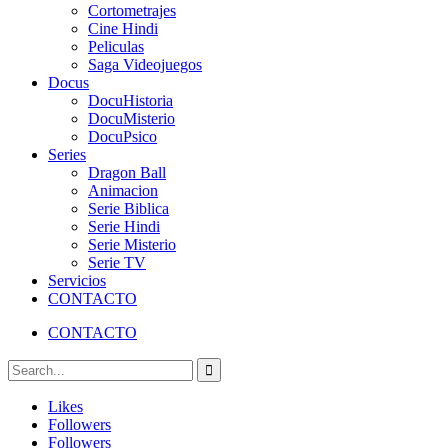
Cortometrajes
Cine Hindi
Peliculas
Saga Videojuegos
Docus
DocuHistoria
DocuMisterio
DocuPsico
Series
Dragon Ball
Animacion
Serie Biblica
Serie Hindi
Serie Misterio
Serie TV
Servicios
CONTACTO
CONTACTO
Likes
Followers
Followers