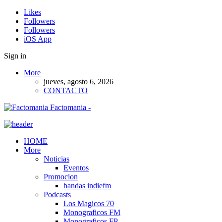
Likes
Followers
Followers
iOS App
Sign in
More
jueves, agosto 6, 2026
CONTACTO
Factomania -
HOME
More
Noticias
Eventos
Promocion
bandas indiefm
Podcasts
Los Magicos 70
Monograficos FM
Monograficos FP