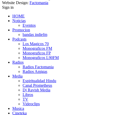
Website Design:
Factomania
Sign in
HOME
Noticias
Eventos
Promocion
bandas indiefm
Podcasts
Los Magicos 70
Monograficos FM
Monograficos FP
Monograficos L90FM
Radios
Radios Factomania
Radios Amigas
Media
Espiritualidad Hindu
Canal Prometheus
Dj Ravish Media
Libros
TV
Videoclips
Musica
Cineteka