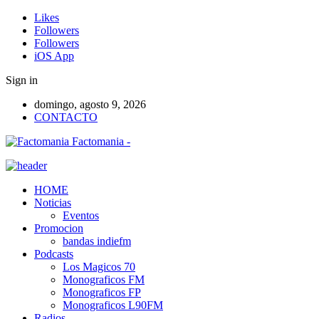
Likes
Followers
Followers
iOS App
Sign in
domingo, agosto 9, 2026
CONTACTO
Factomania -
HOME
Noticias
Eventos
Promocion
bandas indiefm
Podcasts
Los Magicos 70
Monograficos FM
Monograficos FP
Monograficos L90FM
Radios