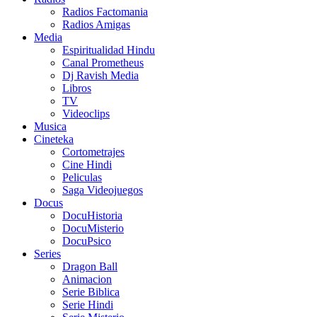
Radios Factomania
Radios Amigas
Media
Espiritualidad Hindu
Canal Prometheus
Dj Ravish Media
Libros
TV
Videoclips
Musica
Cineteka
Cortometrajes
Cine Hindi
Peliculas
Saga Videojuegos
Docus
DocuHistoria
DocuMisterio
DocuPsico
Series
Dragon Ball
Animacion
Serie Biblica
Serie Hindi