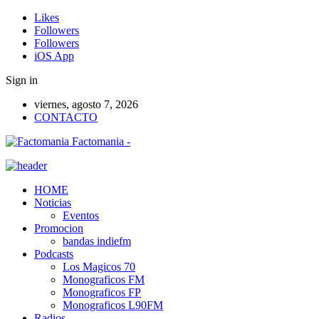
Likes
Followers
Followers
iOS App
Sign in
viernes, agosto 7, 2026
CONTACTO
Factomania -
HOME
Noticias
Eventos
Promocion
bandas indiefm
Podcasts
Los Magicos 70
Monograficos FM
Monograficos FP
Monograficos L90FM
Radios