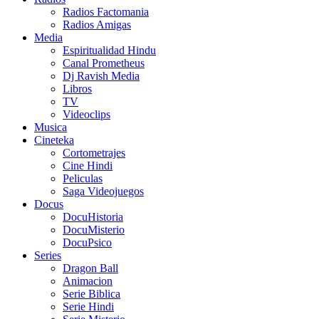
Radios Factomania
Radios Amigas
Media
Espiritualidad Hindu
Canal Prometheus
Dj Ravish Media
Libros
TV
Videoclips
Musica
Cineteka
Cortometrajes
Cine Hindi
Peliculas
Saga Videojuegos
Docus
DocuHistoria
DocuMisterio
DocuPsico
Series
Dragon Ball
Animacion
Serie Biblica
Serie Hindi