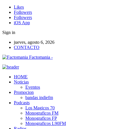
Likes
Followers
Followers
iOS App
Sign in
jueves, agosto 6, 2026
CONTACTO
Factomania -
HOME
Noticias
Eventos
Promocion
bandas indiefm
Podcasts
Los Magicos 70
Monograficos FM
Monograficos FP
Monograficos L90FM
Radios