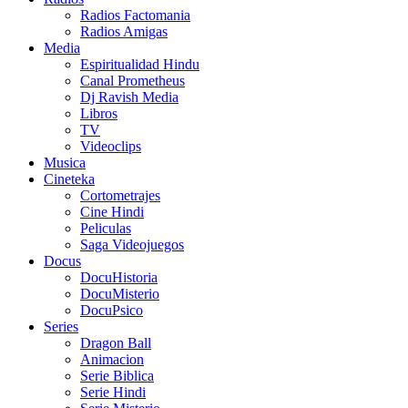
Radios Factomania
Radios Amigas
Media
Espiritualidad Hindu
Canal Prometheus
Dj Ravish Media
Libros
TV
Videoclips
Musica
Cineteka
Cortometrajes
Cine Hindi
Peliculas
Saga Videojuegos
Docus
DocuHistoria
DocuMisterio
DocuPsico
Series
Dragon Ball
Animacion
Serie Biblica
Serie Hindi