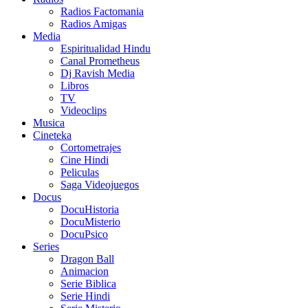
Radios Factomania
Radios Amigas
Media
Espiritualidad Hindu
Canal Prometheus
Dj Ravish Media
Libros
TV
Videoclips
Musica
Cineteka
Cortometrajes
Cine Hindi
Peliculas
Saga Videojuegos
Docus
DocuHistoria
DocuMisterio
DocuPsico
Series
Dragon Ball
Animacion
Serie Biblica
Serie Hindi