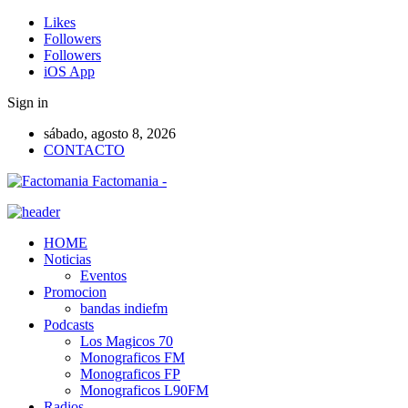
Likes
Followers
Followers
iOS App
Sign in
sábado, agosto 8, 2026
CONTACTO
Factomania -
HOME
Noticias
Eventos
Promocion
bandas indiefm
Podcasts
Los Magicos 70
Monograficos FM
Monograficos FP
Monograficos L90FM
Radios