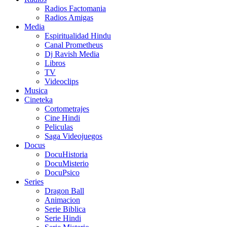
Radios Factomania
Radios Amigas
Media
Espiritualidad Hindu
Canal Prometheus
Dj Ravish Media
Libros
TV
Videoclips
Musica
Cineteka
Cortometrajes
Cine Hindi
Peliculas
Saga Videojuegos
Docus
DocuHistoria
DocuMisterio
DocuPsico
Series
Dragon Ball
Animacion
Serie Biblica
Serie Hindi