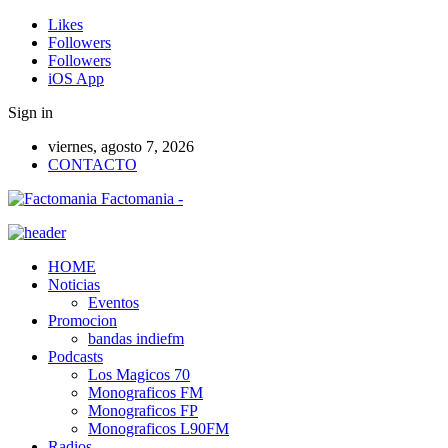
Likes
Followers
Followers
iOS App
Sign in
viernes, agosto 7, 2026
CONTACTO
Factomania -
HOME
Noticias
Eventos
Promocion
bandas indiefm
Podcasts
Los Magicos 70
Monograficos FM
Monograficos FP
Monograficos L90FM
Radios