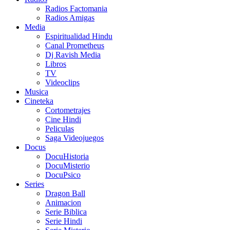
Radios Factomania
Radios Amigas
Media
Espiritualidad Hindu
Canal Prometheus
Dj Ravish Media
Libros
TV
Videoclips
Musica
Cineteka
Cortometrajes
Cine Hindi
Peliculas
Saga Videojuegos
Docus
DocuHistoria
DocuMisterio
DocuPsico
Series
Dragon Ball
Animacion
Serie Biblica
Serie Hindi