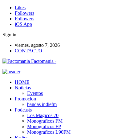
Likes
Followers
Followers
iOS App
Sign in
viernes, agosto 7, 2026
CONTACTO
Factomania -
HOME
Noticias
Eventos
Promocion
bandas indiefm
Podcasts
Los Magicos 70
Monograficos FM
Monograficos FP
Monograficos L90FM
Radios