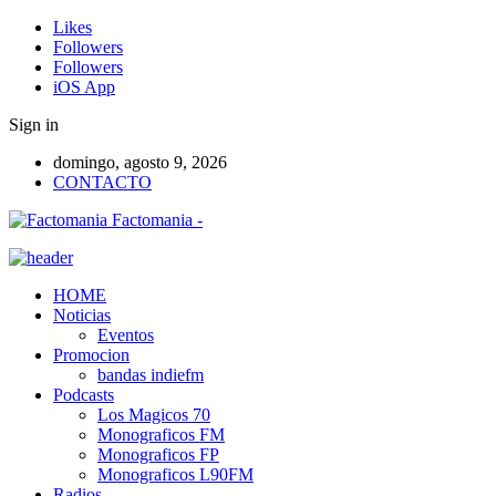
Likes
Followers
Followers
iOS App
Sign in
domingo, agosto 9, 2026
CONTACTO
Factomania -
HOME
Noticias
Eventos
Promocion
bandas indiefm
Podcasts
Los Magicos 70
Monograficos FM
Monograficos FP
Monograficos L90FM
Radios