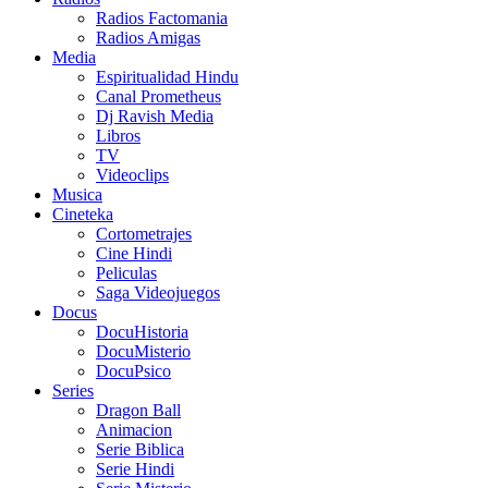
Radios Factomania
Radios Amigas
Media
Espiritualidad Hindu
Canal Prometheus
Dj Ravish Media
Libros
TV
Videoclips
Musica
Cineteka
Cortometrajes
Cine Hindi
Peliculas
Saga Videojuegos
Docus
DocuHistoria
DocuMisterio
DocuPsico
Series
Dragon Ball
Animacion
Serie Biblica
Serie Hindi