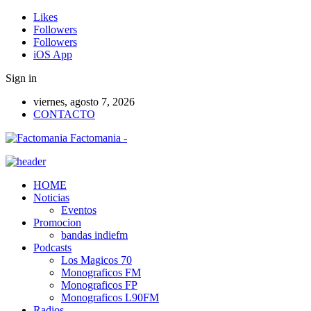
Likes
Followers
Followers
iOS App
Sign in
viernes, agosto 7, 2026
CONTACTO
Factomania -
HOME
Noticias
Eventos
Promocion
bandas indiefm
Podcasts
Los Magicos 70
Monograficos FM
Monograficos FP
Monograficos L90FM
Radios