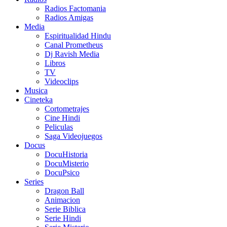
Radios Factomania
Radios Amigas
Media
Espiritualidad Hindu
Canal Prometheus
Dj Ravish Media
Libros
TV
Videoclips
Musica
Cineteka
Cortometrajes
Cine Hindi
Peliculas
Saga Videojuegos
Docus
DocuHistoria
DocuMisterio
DocuPsico
Series
Dragon Ball
Animacion
Serie Biblica
Serie Hindi