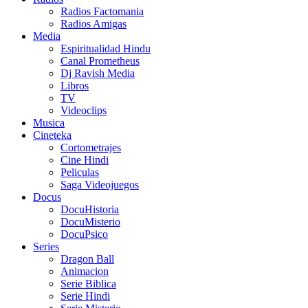
Radios Factomania
Radios Amigas
Media
Espiritualidad Hindu
Canal Prometheus
Dj Ravish Media
Libros
TV
Videoclips
Musica
Cineteka
Cortometrajes
Cine Hindi
Peliculas
Saga Videojuegos
Docus
DocuHistoria
DocuMisterio
DocuPsico
Series
Dragon Ball
Animacion
Serie Biblica
Serie Hindi