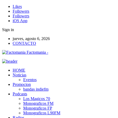
Likes
Followers
Followers
iOS App
Sign in
jueves, agosto 6, 2026
CONTACTO
Factomania -
HOME
Noticias
Eventos
Promocion
bandas indiefm
Podcasts
Los Magicos 70
Monograficos FM
Monograficos FP
Monograficos L90FM
Radios