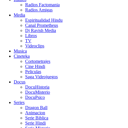
Radios Factomania
Radios Amigas
Media
Espiritualidad Hindu
Canal Prometheus
Dj Ravish Media
Libros
TV
Videoclips
Musica
Cineteka
Cortometrajes
Cine Hindi
Peliculas
Saga Videojuegos
Docus
DocuHistoria
DocuMisterio
DocuPsico
Series
Dragon Ball
Animacion
Serie Biblica
Serie Hindi