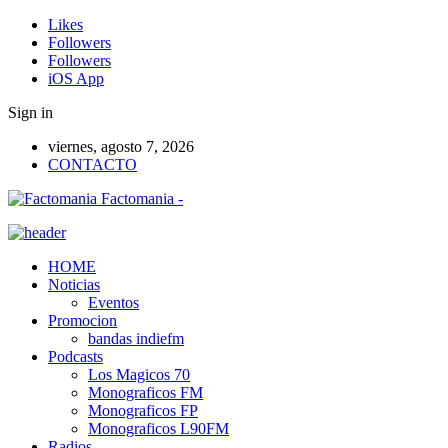
Likes
Followers
Followers
iOS App
Sign in
viernes, agosto 7, 2026
CONTACTO
Factomania -
HOME
Noticias
Eventos
Promocion
bandas indiefm
Podcasts
Los Magicos 70
Monograficos FM
Monograficos FP
Monograficos L90FM
Radios