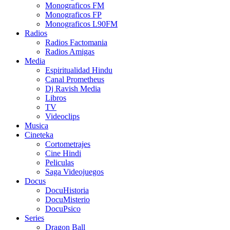
Monograficos FM
Monograficos FP
Monograficos L90FM
Radios
Radios Factomania
Radios Amigas
Media
Espiritualidad Hindu
Canal Prometheus
Dj Ravish Media
Libros
TV
Videoclips
Musica
Cineteka
Cortometrajes
Cine Hindi
Peliculas
Saga Videojuegos
Docus
DocuHistoria
DocuMisterio
DocuPsico
Series
Dragon Ball