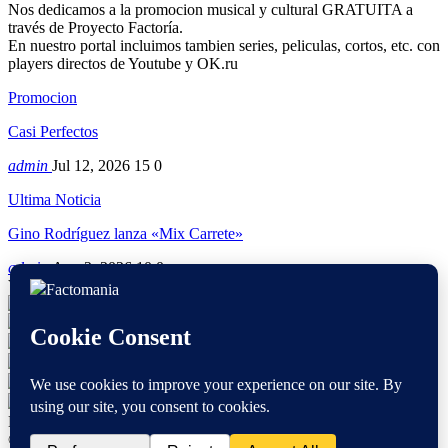
Nos dedicamos a la promocion musical y cultural GRATUITA a
través de Proyecto Factoría.
En nuestro portal incluimos tambien series, peliculas, cortos, etc. con
players directos de Youtube y OK.ru
Promocion
Casi Perfectos
admin
Jul 12, 2026
15
0
Ultima Noticia
Gino Rodríguez lanza «Mix Carrete»
admin
Ago 2, 2026
10
0
Visitantes
Usuarios hoy : 1096
Usuarios ayer : 2384
Este mes : 11750
Este año : 378967
Quién está contectado : 14
Hora del servidor : 2026-08-08
© 2026 - Factomania. All Rights Reserved.