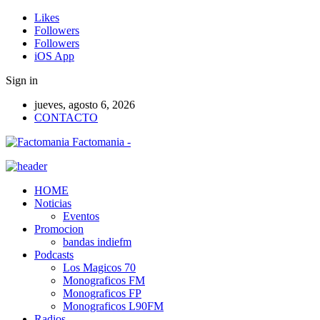
Likes
Followers
Followers
iOS App
Sign in
jueves, agosto 6, 2026
CONTACTO
Factomania -
HOME
Noticias
Eventos
Promocion
bandas indiefm
Podcasts
Los Magicos 70
Monograficos FM
Monograficos FP
Monograficos L90FM
Radios