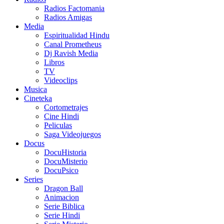
Radios Factomania
Radios Amigas
Media
Espiritualidad Hindu
Canal Prometheus
Dj Ravish Media
Libros
TV
Videoclips
Musica
Cineteka
Cortometrajes
Cine Hindi
Peliculas
Saga Videojuegos
Docus
DocuHistoria
DocuMisterio
DocuPsico
Series
Dragon Ball
Animacion
Serie Biblica
Serie Hindi