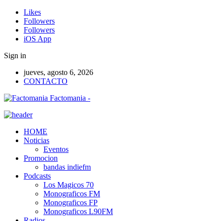
Likes
Followers
Followers
iOS App
Sign in
jueves, agosto 6, 2026
CONTACTO
Factomania -
HOME
Noticias
Eventos
Promocion
bandas indiefm
Podcasts
Los Magicos 70
Monograficos FM
Monograficos FP
Monograficos L90FM
Radios