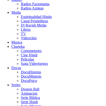
Radios Factomania
Radios Amigas
Media
Espiritualidad Hindu
Canal Prometheus
Dj Ravish Media
Libros
TV
Videoclips
Musica
Cineteka
Cortometrajes
Cine Hindi
Peliculas
Saga Videojuegos
Docus
DocuHistoria
DocuMisterio
DocuPsico
Series
Dragon Ball
Animacion
Serie Biblica
Serie Hindi