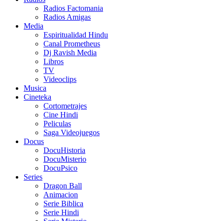
Radios Factomania
Radios Amigas
Media
Espiritualidad Hindu
Canal Prometheus
Dj Ravish Media
Libros
TV
Videoclips
Musica
Cineteka
Cortometrajes
Cine Hindi
Peliculas
Saga Videojuegos
Docus
DocuHistoria
DocuMisterio
DocuPsico
Series
Dragon Ball
Animacion
Serie Biblica
Serie Hindi