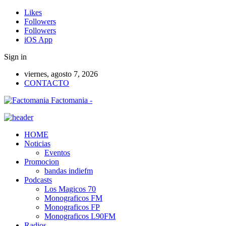
Likes
Followers
Followers
iOS App
Sign in
viernes, agosto 7, 2026
CONTACTO
Factomania -
HOME
Noticias
Eventos
Promocion
bandas indiefm
Podcasts
Los Magicos 70
Monograficos FM
Monograficos FP
Monograficos L90FM
Radios