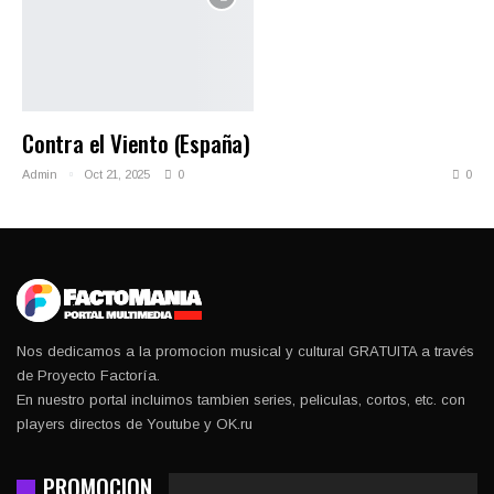
Contra el Viento (España)
Admin
Oct 21, 2025
0
0
Nos dedicamos a la promocion musical y cultural GRATUITA a través
de Proyecto Factoría.
En nuestro portal incluimos tambien series, peliculas, cortos, etc. con
players directos de Youtube y OK.ru
PROMOCION