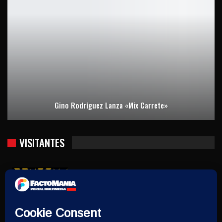
Gino Rodríguez Lanza «Mix Carrete»
VISITANTES
Usuarios hoy : 984
Usuarios ayer : 2170
Este mes : 13808
Este año : 381025