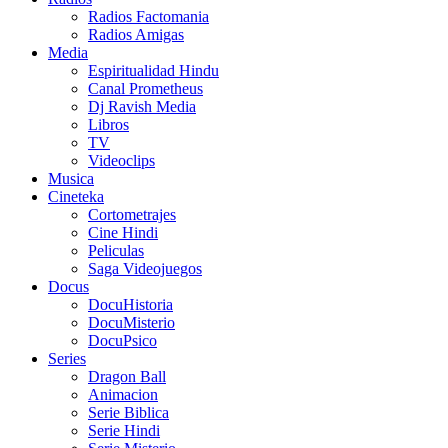
Radios Factomania
Radios Amigas
Media
Espiritualidad Hindu
Canal Prometheus
Dj Ravish Media
Libros
TV
Videoclips
Musica
Cineteka
Cortometrajes
Cine Hindi
Peliculas
Saga Videojuegos
Docus
DocuHistoria
DocuMisterio
DocuPsico
Series
Dragon Ball
Animacion
Serie Biblica
Serie Hindi