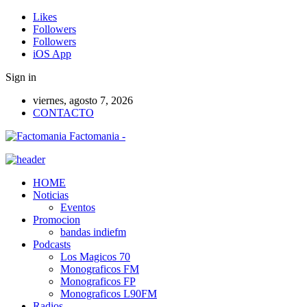
Likes
Followers
Followers
iOS App
Sign in
viernes, agosto 7, 2026
CONTACTO
Factomania -
HOME
Noticias
Eventos
Promocion
bandas indiefm
Podcasts
Los Magicos 70
Monograficos FM
Monograficos FP
Monograficos L90FM
Radios