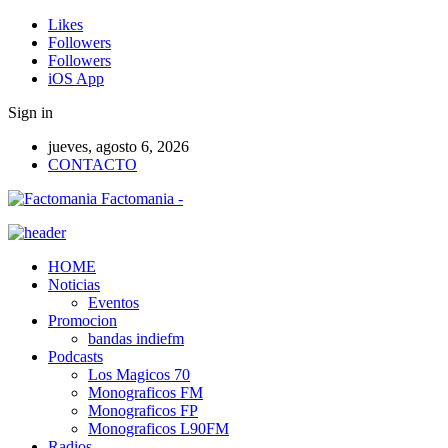
Likes
Followers
Followers
iOS App
Sign in
jueves, agosto 6, 2026
CONTACTO
Factomania -
HOME
Noticias
Eventos
Promocion
bandas indiefm
Podcasts
Los Magicos 70
Monograficos FM
Monograficos FP
Monograficos L90FM
Radios