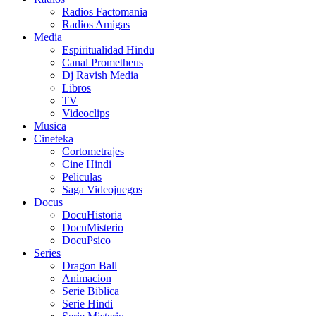
Radios Factomania
Radios Amigas
Media
Espiritualidad Hindu
Canal Prometheus
Dj Ravish Media
Libros
TV
Videoclips
Musica
Cineteka
Cortometrajes
Cine Hindi
Peliculas
Saga Videojuegos
Docus
DocuHistoria
DocuMisterio
DocuPsico
Series
Dragon Ball
Animacion
Serie Biblica
Serie Hindi