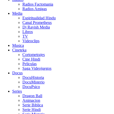
Radios Factomania
Radios Amigas
Media
Espiritualidad Hindu
Canal Prometheus
Dj Ravish Media
Libros
TV
Videoclips
Musica
Cineteka
Cortometrajes
Cine Hindi
Peliculas
Saga Videojuegos
Docus
DocuHistoria
DocuMisterio
DocuPsico
Series
Dragon Ball
Animacion
Serie Biblica
Serie Hindi