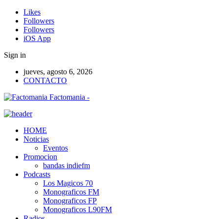
Likes
Followers
Followers
iOS App
Sign in
jueves, agosto 6, 2026
CONTACTO
Factomania -
HOME
Noticias
Eventos
Promocion
bandas indiefm
Podcasts
Los Magicos 70
Monograficos FM
Monograficos FP
Monograficos L90FM
Radios