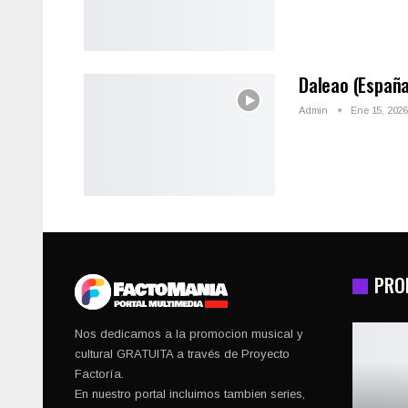
Daleao (Españ
Admin
Ene 15, 202
PRO
Nos dedicamos a la promocion musical y
cultural GRATUITA a través de Proyecto
Factoría.
En nuestro portal incluimos tambien series,