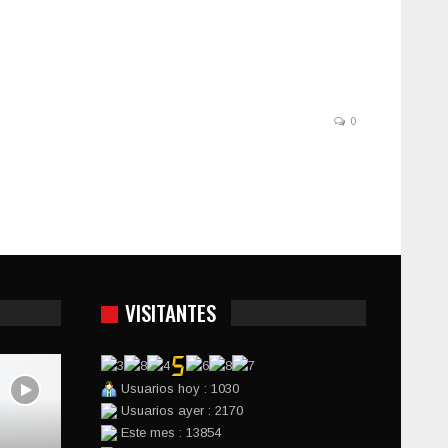
0
VISITANTES
Usuarios hoy : 1030
Usuarios ayer : 2170
Este mes : 13854