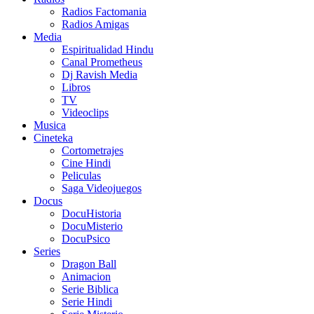
Radios Factomania
Radios Amigas
Media
Espiritualidad Hindu
Canal Prometheus
Dj Ravish Media
Libros
TV
Videoclips
Musica
Cineteka
Cortometrajes
Cine Hindi
Peliculas
Saga Videojuegos
Docus
DocuHistoria
DocuMisterio
DocuPsico
Series
Dragon Ball
Animacion
Serie Biblica
Serie Hindi