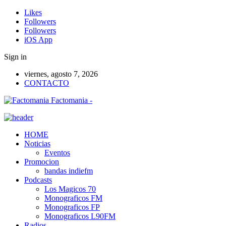
Likes
Followers
Followers
iOS App
Sign in
viernes, agosto 7, 2026
CONTACTO
Factomania -
HOME
Noticias
Eventos
Promocion
bandas indiefm
Podcasts
Los Magicos 70
Monograficos FM
Monograficos FP
Monograficos L90FM
Radios