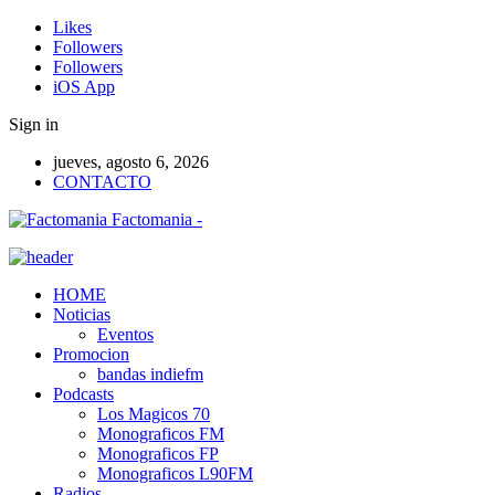
Likes
Followers
Followers
iOS App
Sign in
jueves, agosto 6, 2026
CONTACTO
Factomania -
HOME
Noticias
Eventos
Promocion
bandas indiefm
Podcasts
Los Magicos 70
Monograficos FM
Monograficos FP
Monograficos L90FM
Radios