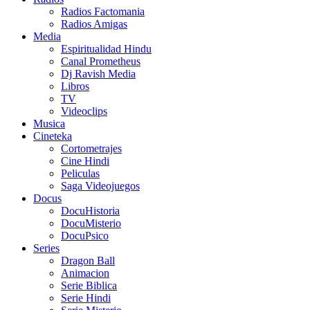
Radios Factomania
Radios Amigas
Media
Espiritualidad Hindu
Canal Prometheus
Dj Ravish Media
Libros
TV
Videoclips
Musica
Cineteka
Cortometrajes
Cine Hindi
Peliculas
Saga Videojuegos
Docus
DocuHistoria
DocuMisterio
DocuPsico
Series
Dragon Ball
Animacion
Serie Biblica
Serie Hindi