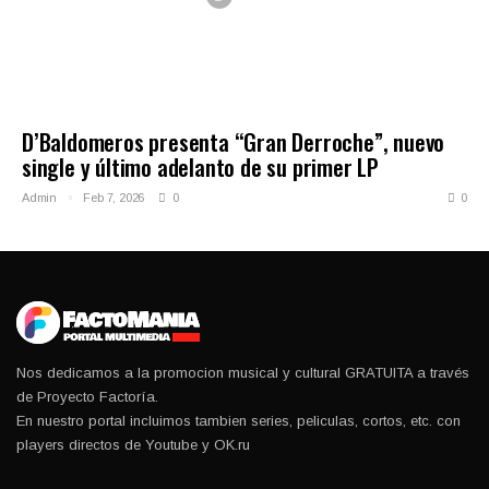
D’Baldomeros presenta “Gran Derroche”, nuevo
single y último adelanto de su primer LP
Admin
Feb 7, 2026
0
0
Nos dedicamos a la promocion musical y cultural GRATUITA a través
de Proyecto Factoría.
En nuestro portal incluimos tambien series, peliculas, cortos, etc. con
players directos de Youtube y OK.ru