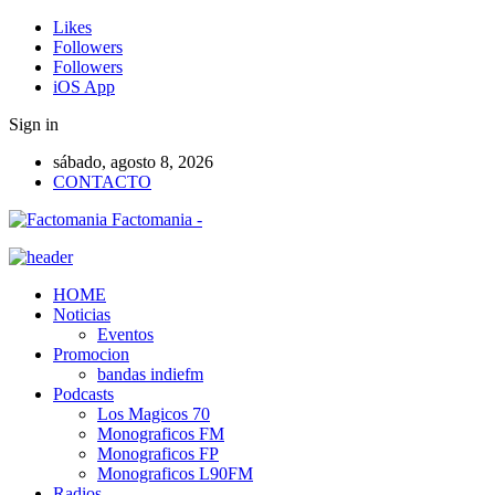
Likes
Followers
Followers
iOS App
Sign in
sábado, agosto 8, 2026
CONTACTO
Factomania -
HOME
Noticias
Eventos
Promocion
bandas indiefm
Podcasts
Los Magicos 70
Monograficos FM
Monograficos FP
Monograficos L90FM
Radios