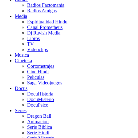
Radios Factomania
Radios Amigas
Media
Espiritualidad Hindu
Canal Prometheus
Dj Ravish Media
Libros
TV
Videoclips
Musica
Cineteka
Cortometrajes
Cine Hindi
Peliculas
Saga Videojuegos
Docus
DocuHistoria
DocuMisterio
DocuPsico
Series
Dragon Ball
Animacion
Serie Biblica
Serie Hindi