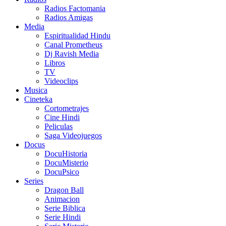
Radios Factomania
Radios Amigas
Media
Espiritualidad Hindu
Canal Prometheus
Dj Ravish Media
Libros
TV
Videoclips
Musica
Cineteka
Cortometrajes
Cine Hindi
Peliculas
Saga Videojuegos
Docus
DocuHistoria
DocuMisterio
DocuPsico
Series
Dragon Ball
Animacion
Serie Biblica
Serie Hindi