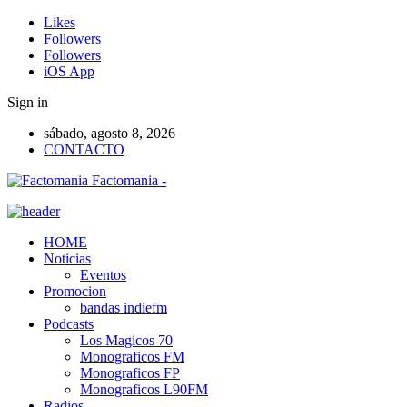
Likes
Followers
Followers
iOS App
Sign in
sábado, agosto 8, 2026
CONTACTO
Factomania -
HOME
Noticias
Eventos
Promocion
bandas indiefm
Podcasts
Los Magicos 70
Monograficos FM
Monograficos FP
Monograficos L90FM
Radios