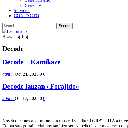
Serie Misterio
Serie TV
Servicios
CONTACTO
Browsing Tag
Decode
Decode – Kamikaze
admin
Oct 24, 2025
0
0
Decode lanzan «Forajido»
admin
Oct 17, 2025
0
0
Nos dedicamos a la promocion musical y cultural GRATUITA a través
En nuestro portal incluimos tambien series, peliculas, cortos, etc. co