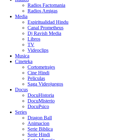
Radios Factomania
Radios Amigas
Media
Espiritualidad Hindu
Canal Prometheus
Dj Ravish Media
Libros
TV
Videoclips
Musica
Cineteka
Cortometrajes
Cine Hindi
Peliculas
Saga Videojuegos
Docus
DocuHistoria
DocuMisterio
DocuPsico
Series
Dragon Ball
Animacion
Serie Biblica
Serie Hindi