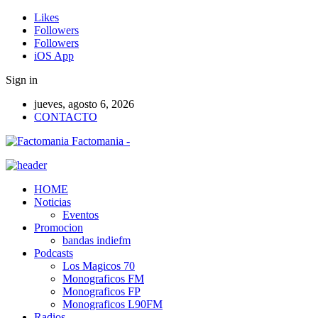
Likes
Followers
Followers
iOS App
Sign in
jueves, agosto 6, 2026
CONTACTO
Factomania -
HOME
Noticias
Eventos
Promocion
bandas indiefm
Podcasts
Los Magicos 70
Monograficos FM
Monograficos FP
Monograficos L90FM
Radios